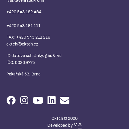
Nastavení soukromí
+420 543 182 484
+420 543 181 111
FAX: +420 543 211 218
cktch@
cktch.cz
ID datové schránky: g4d3fvd
IČO: 00209775
Pekařská 53, Brno
Cktch © 2026
Developed by