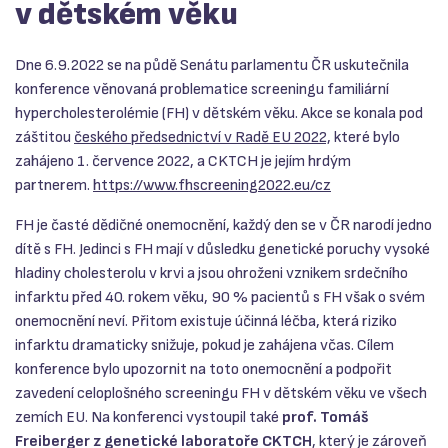
v dětském věku
Dne 6.9.2022 se na půdě Senátu parlamentu ČR uskutečnila
konference věnovaná problematice screeningu familiární
hypercholesterolémie (FH) v dětském věku. Akce se konala pod
záštitou
českého předsednictví v Radě EU 2022,
které bylo
zahájeno 1. července 2022, a CKTCH je jejím hrdým
partnerem.
https://www.fhscreening2022.eu/cz
FH je časté dědičné onemocnění, každý den se v ČR narodí jedno
dítě s FH. Jedinci s FH mají v důsledku genetické poruchy vysoké
hladiny cholesterolu v krvi a jsou ohroženi vznikem srdečního
infarktu před 40. rokem věku, 90 % pacientů s FH však o svém
onemocnění neví. Přitom existuje účinná léčba, která riziko
infarktu dramaticky snižuje, pokud je zahájena včas. Cílem
konference bylo upozornit na toto onemocnění a podpořit
zavedení celoplošného screeningu FH v dětském věku ve všech
zemích EU. Na konferenci vystoupil také
prof. Tomáš
Freiberger
z genetické laboratoře CKTCH
, který je zároveň