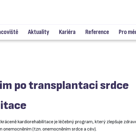
acoviště
Aktuality
Kariéra
Reference
Pro mé
im po transplantaci srdce
litace
zkráceně kardiorehabilitace je léčebný program, který zlepšuje zdravo
ím onemocněním (tzn. onemocněním srdce a cév).