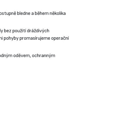
 postupně bledne a během několika
y bez použití dráždivých
ými pohyby promasírujeme operační
 vhodným oděvem, ochranným