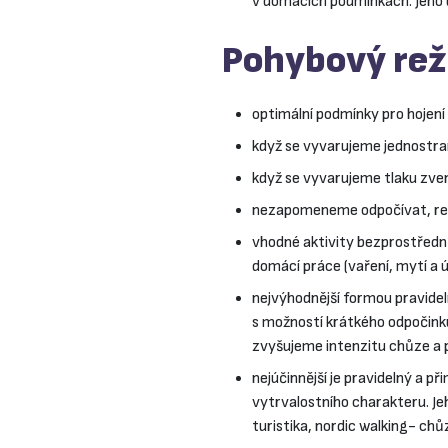
v domácích podmínkách. Jeho úč
Pohybový re
optimální podmínky pro hojení
když se vyvarujeme jednostran
když se vyvarujeme tlaku zve
nezapomeneme odpočívat, rel
vhodné aktivity bezprostředně
domácí práce (vaření, mytí a ú
nejvýhodnější formou pravidel
s možností krátkého odpočink
zvyšujeme intenzitu chůze a p
nejúčinnější je pravidelný a 
vytrvalostního charakteru. Je
turistika, nordic walking- chůz