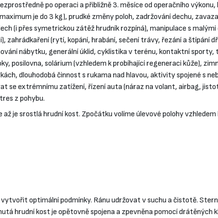
bezprostředně po operaci a přibližně 3. měsíce od operačního výkonu, 
aximum je do 3 kg), prudké změny poloh, zadržování dechu, zavazad
ech (i přes symetrickou zátěž hrudník rozpíná), manipulace s malým
, zahrádkaření (rytí, kopání, hrabání, sečení trávy, řezání a štípání dř
vání nábytku, generální úklid, cyklistika v terénu, kontaktní sporty, t
oky, posilovna, solárium (vzhledem k probíhající regeneraci kůže), zim
ách, dlouhodobá činnost s rukama nad hlavou, aktivity spojené s ne
at se extrémnímu zatížení, řízení auta (náraz na volant, airbag, jist
tres z pohybu.
épe až je srostlá hrudní kost. Zpočátku volíme úlevové polohy vzhlede
ba vytvořit optimální podmínky. Ránu udržovat v suchu a čistotě. Ste
nutá hrudní kost je opětovně spojena a zpevněna pomocí drátěných kli