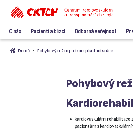
O nás
Pacienti a blízcí
Odborná veřejnost
Pr
Domů
Pohybový režim po transplantaci srdce
Pohybový rež
Kardiorehabi
kardiovaskulární rehabilitace 
pacientům s kardiovaskulárn