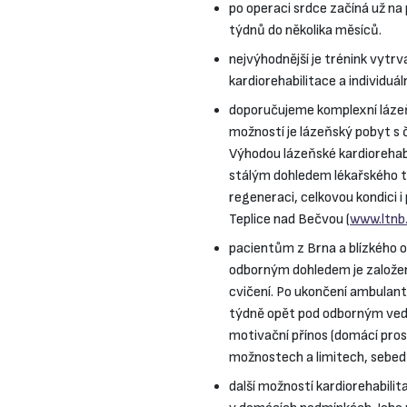
po operaci srdce začíná už na 
týdnů do několika měsíců.
nejvýhodnější je trénink vytr
kardiorehabilitace a individuál
doporučujeme komplexní lázeňs
možností je lázeňský pobyt s 
Výhodou lázeňské kardiorehabil
stálým dohledem lékařského t
regeneraci, celkovou kondici i
Teplice nad Bečvou (
www.ltnb.
pacientům z Brna a blízkého 
odborným dohledem je založen
cvičení. Po ukončení ambulan
týdně opět pod odborným veden
motivační přínos (domácí pros
možnostech a limitech, sebed
další možností kardiorehabilit