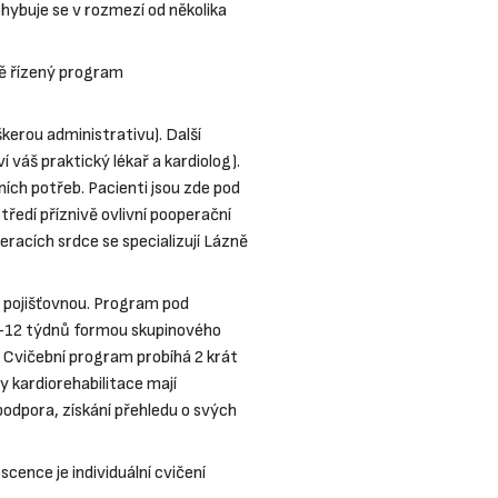
ohybuje se v rozmezí od několika
ně řízený program
kerou administrativu). Další
váš praktický lékař a kardiolog).
ních potřeb. Pacienti jsou zde pod
edí příznivě ovlivní pooperační
eracích srdce se specializují Lázně
ý pojišťovnou. Program pod
 8-12 týdnů formou skupinového
 Cvičební program probíhá 2 krát
 kardiorehabilitace mají
podpora, získání přehledu o svých
cence je individuální cvičení