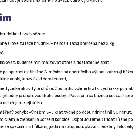
innost je závislá na silné motivaci, vůli a vytrvalosti.
žim
 hrudní kosti vytvoříme:
né silové zátěže hrudníku- nenosit těžší břemena než 3 kg
nčí
axovat, budeme minimalizovat stres a dostatečně spát
 po operaci a přibližně 3. měsíce od operačního výkonu zahrnují běž
klid nádobí, lehký úklid domácnosti, …).
né fyzické aktivity je chůze. Zpočátku volíme kratší vycházky pomalu 
u (vhodný je doprovod druhé osoby). Postupně se běžnou součástí pr
rodlužujeme její délku.
přiměřený pohybový režim 3-5 krát týdně po dobu minimálně 30 minut.
ho cílem je zlepšení a udržení kondice. Doporučujeme střídat různé p
e se speciálními hůlkami, jízda na rotopedu, plavání, léčebný tělocvik,