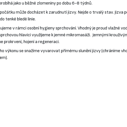
 probíhá jako u běžné zlomeniny po dobu 6-8 týdnů.
 Zpočátku může docházet k zarudnutí jizvy. Nejde o trvalý stav. Jizva
o tenké bledé linie.
rujeme v rámci osobní hygieny sprchování. Vhodný je proud vlažné vod
 sprchovou hlavici využijeme k jemné mikromasáži. Jemnými krouživ
eme prokrvení, hojení a regeneraci.
ního výkonu se snažíme vyvarovat přímému slunění jizvy (chráníme
em).