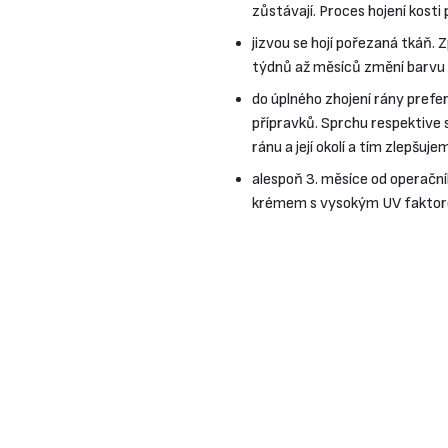
zůstávají. Proces hojení kosti
jizvou se hojí pořezaná tkáň.
týdnů až měsíců změní barvu d
do úplného zhojení rány prefe
přípravků. Sprchu respektive
ránu a její okolí a tím zlepšuj
alespoň 3. měsíce od operač
krémem s vysokým UV faktor