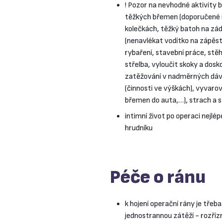
! Pozor na nevhodné aktivity 
těžkých břemen (doporučené m
kolečkách, těžký batoh na zád
(nenavlékat vodítko na zápěstí)
rybaření, stavební práce, stěho
střelba, vyloučit skoky a dosk
zatěžování v nadměrných dávk
(činnosti ve výškách), vyvarov
břemen do auta,…), strach a s
intimní život po operaci nejl
hrudníku
Péče o ránu
k hojení operační rány je tře
jednostrannou zátěží - rozříz