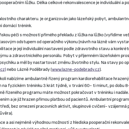
pooperačním lůžku. Délka celkové rekonvalescence je individuální a p
valostního charakteru. Je organizován jako lázeňský pobyt, ambulant
ní domácí trénink.
kou péči s možností přímého překladu z lůžka na lůžko (vyřídíme veš
časovým odstupem od operačního výkonu (návrh na lázně vám vystaví 
itace je její individuální nastavení podle zdravotního stavu a konkrét
ýmu a zdravotnického personálu. Pobyt v příjemném lázeňském prostř
 psychiku a měl by nastartovat změnu životního stylu. Na stavy po op
cz)
nebo Lázně Poděbrady (
www.lazne-podebrady.cz
).
okolí nabízíme ambulantně řízený program kardiorehabilitace hrazen
 na fyzickém tréninku 3 krát týdně, v trvání 60- ti minut, po dobu
tně řízeného programu máte možnost pokračovat v tréninku i nadále.
ím a je již hrazen přímou platbou od pacientů. Ambulantní programy
tředí, bez omezení pracovních aktivit, skupinové cvičení- vzájemná 
ůvěra).
ace a asi nejméně výhodnou možností z hlediska pooperační rekonvales