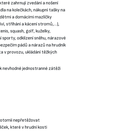
které zahrnují zvedání a nošení
la na kolečkách, nákupní tašky na
i dětmi a domácími mazlíčky
íví, stříhání a kácení stromů,…),
enis, squash, golf, kuželky,
ní sporty, odklízení sněhu, nárazové
bezpečím pádů a nárazů na hrudník
ota v provozu, ukládání těžkých
m k nevhodné jednostranné zátěži
rnotomii nepřetěžovat
ček, které v hrudní kosti