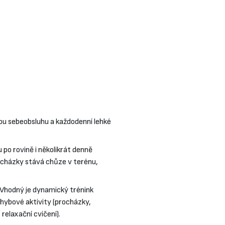
nou sebeobsluhu a každodenní lehké
po rovině i několikrát denně
ocházky stává chůze v terénu,
 Vhodný je dynamický trénink
ohybové aktivity (procházky,
 relaxační cvičení).