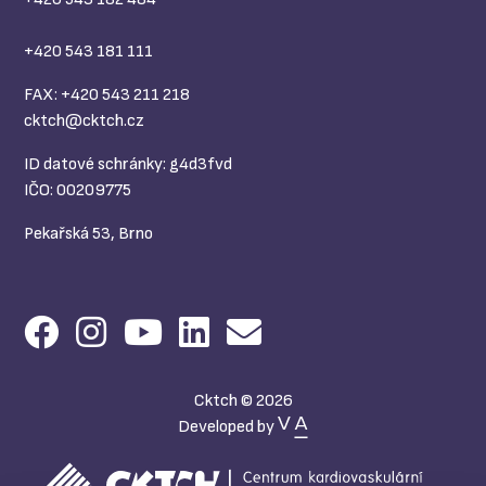
+420 543 181 111
FAX: +420 543 211 218
cktch@
cktch.cz
ID datové schránky: g4d3fvd
IČO: 00209775
Pekařská 53, Brno
Cktch © 2026
Developed by