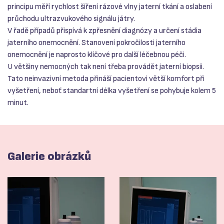
principu měří rychlost šíření rázové vlny jaterní tkání a oslabení
průchodu ultrazvukového signálu játry.
V řadě případů přispívá k zpřesnění diagnózy a určení stádia
jaterního onemocnění. Stanovení pokročilosti jaterního
onemocnění je naprosto klíčové pro další léčebnou péči.
U většiny nemocných tak není třeba provádět jaterní biopsii.
Tato neinvazivní metoda přináší pacientovi větší komfort při
vyšetření, neboť standartní délka vyšetření se pohybuje kolem 5
minut.
Galerie obrázků