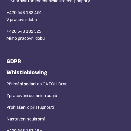
Koordinátoři mechanické srdeční podpory
+420 543 182 491
V pracovní dobu
+420 543 182 525
Mimo pracovní dobu
GDPR
Whistleblowing
Přijímání podání do CKTCH Brno
Zpracování osobních údajů
Prohlášení o přístupnosti
Nastavení soukromí
+420 543 182 484