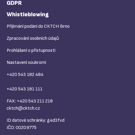
GDPR
Whistleblowing
Přijímání podání do CKTCH Brno
Zpracování osobních údajů
Prohlášení o přístupnosti
Nastavení soukromí
+420 543 182 484
+420 543 181 111
FAX: +420 543 211 218
cktch@
cktch.cz
ID datové schránky: g4d3fvd
IČO: 00209775