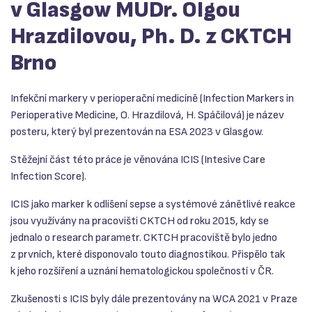
v Glasgow MUDr. Olgou
Hrazdilovou, Ph. D. z CKTCH
Brno
Infekční markery v perioperační medicíně (Infection Markers in
Perioperative Medicine, O. Hrazdilová, H. Spáčilová) je název
posteru, který byl prezentován na ESA 2023 v Glasgow.
Stěžejní část této práce je věnována ICIS (Intesive Care
Infection Score).
ICIS jako marker k odlišení sepse a systémové zánětlivé reakce
jsou využívány na pracovišti CKTCH od roku 2015, kdy se
jednalo o research parametr. CKTCH pracoviště bylo jedno
z prvních, které disponovalo touto diagnostikou. Přispělo tak
k jeho rozšíření a uznání hematologickou společností v ČR.
Zkušenosti s ICIS byly dále prezentovány na WCA 2021 v Praze