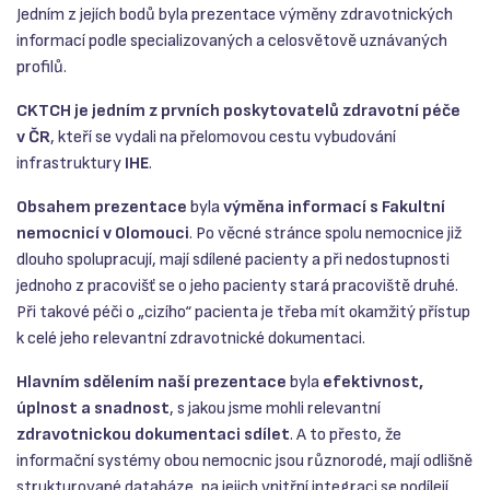
Jedním z jejích bodů byla prezentace výměny zdravotnických
informací podle specializovaných a celosvětově uznávaných
profilů.
CKTCH je jedním z prvních poskytovatelů zdravotní péče
v ČR
, kteří se vydali na přelomovou cestu vybudování
infrastruktury
IHE
.
Obsahem prezentace
byla
výměna informací s Fakultní
nemocnicí v Olomouci
. Po věcné stránce spolu nemocnice již
dlouho spolupracují, mají sdílené pacienty a při nedostupnosti
jednoho z pracovišť se o jeho pacienty stará pracoviště druhé.
Při takové péči o „cizího“ pacienta je třeba mít okamžitý přístup
k celé jeho relevantní zdravotnické dokumentaci.
Hlavním sdělením naší prezentace
byla
efektivnost,
úplnost a snadnost
, s jakou jsme mohli relevantní
zdravotnickou dokumentaci sdílet
. A to přesto, že
informační systémy obou nemocnic jsou různorodé, mají odlišně
strukturované databáze, na jejich vnitřní integraci se podílejí