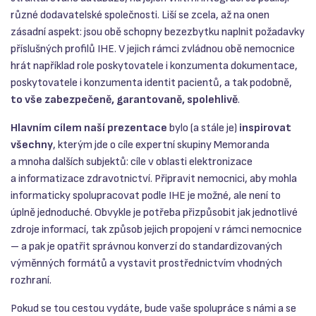
různé dodavatelské společnosti. Liší se zcela, až na onen
zásadní aspekt: jsou obě schopny bezezbytku naplnit požadavky
příslušných profilů IHE. V jejich rámci zvládnou obě nemocnice
hrát například role poskytovatele i konzumenta dokumentace,
poskytovatele i konzumenta identit pacientů, a tak podobně,
to vše zabezpečeně, garantovaně, spolehlivě
.
Hlavním cílem naší prezentace
bylo (a stále je)
inspirovat
všechny
, kterým jde o cíle expertní skupiny Memoranda
a mnoha dalších subjektů: cíle v oblasti elektronizace
a informatizace zdravotnictví. Připravit nemocnici, aby mohla
informaticky spolupracovat podle IHE je možné, ale není to
úplně jednoduché. Obvykle je potřeba přizpůsobit jak jednotlivé
zdroje informací, tak způsob jejich propojení v rámci nemocnice
– a pak je opatřit správnou konverzí do standardizovaných
výměnných formátů a vystavit prostřednictvím vhodných
rozhraní.
Pokud se tou cestou vydáte, bude vaše spolupráce s námi a se