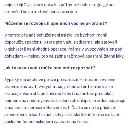
nejčastěji Clip, který dokáže zpětný tok neboli regurgitaci
zmenšit i bez otevřené operace srdce.
Můžeme se rozvoji chlopenních vad nějak bránit?
V tomto případě bohužel není asi nic, co bychom mohli
doporučit. I pacienti, které pro vadu sledujeme, ale zároveň
u nich ještě není vhodná operace, máme v uvozovkách jen pod
dohledem – nejsou pro ně žádná režimová opatření, žádné léky.
Jak takovou vadu může pacient rozpoznat?
Typicky má dechové potíže při námaze – musí při zvýšené
aktivitě zastavit, vydýchat se, přičemž tento interval se
zkracuje. Vada chlopně ale může být i úplně bez příznaků,
zejména na nedomykavosti srdečních chlopní se srdce adaptuje
a pacient to nemusí vůbec vnímat. Často se na to přijde při
preventivních kontrolách, kdy praktický lékař či internista při
poslechu fonendoskopem zaznamená šelest.