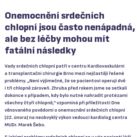
Onemocnění srdečních
chlopní jsou často nenápadná,
ale bez léčby mohou mít
fatální následky
Vady srdečních chlopní patří v centru Kardiovaskulární
a transplantační chirurgie Brno mezi nejčastěji řešené
problémy. „Není výjimečné, že se pacientovi operují dvě
i tři chlopně zároveň. Zhruba před rokem jsme se setkali
dokonce s případem, kdy bylo nutné nahradit protézami
všechny čtyři chlopně,“ vzpomíná při příležitosti Dne
věnovaného povědomí o onemocnění srdečních chlopní
(22. února) na neobvyklý výkon vedoucí kardiolog centra
MUDr. Marek Šebo.