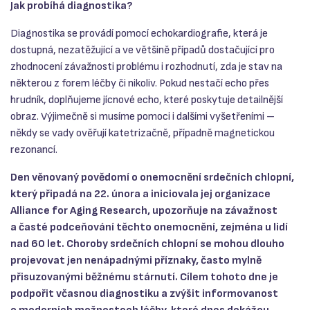
Jak probíhá diagnostika?
Diagnostika se provádí pomocí echokardiografie, která je
dostupná, nezatěžující a ve většině případů dostačující pro
zhodnocení závažnosti problému i rozhodnutí, zda je stav na
některou z forem léčby či nikoliv. Pokud nestačí echo přes
hrudník, doplňujeme jícnové echo, které poskytuje detailnější
obraz. Výjimečně si musíme pomoci i dalšími vyšetřeními –
někdy se vady ověřují katetrizačně, případně magnetickou
rezonancí.
Den věnovaný povědomí o onemocnění srdečních chlopní,
který připadá na 22. února a iniciovala jej organizace
Alliance for Aging Research, upozorňuje na závažnost
a časté podceňování těchto onemocnění, zejména u lidí
nad 60 let. Choroby srdečních chlopní se mohou dlouho
projevovat jen nenápadnými příznaky, často mylně
přisuzovanými běžnému stárnutí. Cílem tohoto dne je
podpořit včasnou diagnostiku a zvýšit informovanost