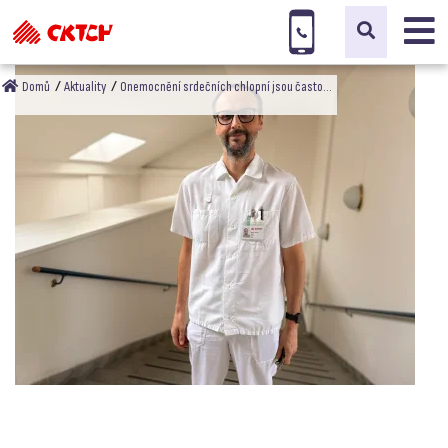
Domů
Aktuality
Onemocnění srdečních chlopní jsou často…