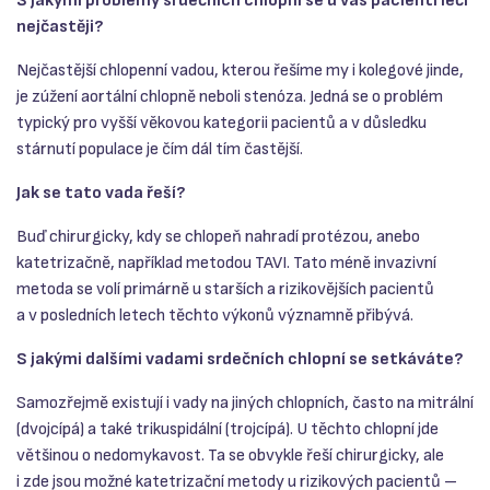
S jakými problémy srdečních chlopní se u vás pacienti léčí
nejčastěji?
Nejčastější chlopenní vadou, kterou řešíme my i kolegové jinde,
je zúžení aortální chlopně neboli stenóza. Jedná se o problém
typický pro vyšší věkovou kategorii pacientů a v důsledku
stárnutí populace je čím dál tím častější.
Jak se tato vada řeší?
Buď chirurgicky, kdy se chlopeň nahradí protézou, anebo
katetrizačně, například metodou TAVI. Tato méně invazivní
metoda se volí primárně u starších a rizikovějších pacientů
a v posledních letech těchto výkonů významně přibývá.
S jakými dalšími vadami srdečních chlopní se setkáváte?
Samozřejmě existují i vady na jiných chlopních, často na mitrální
(dvojcípá) a také trikuspidální (trojcípá). U těchto chlopní jde
většinou o nedomykavost. Ta se obvykle řeší chirurgicky, ale
i zde jsou možné katetrizační metody u rizikových pacientů –