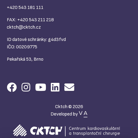
+420 543 181 111
FAX: +420 543 211 218
cktch@
cktch.cz
ID datové schránky: g4d3fvd
IČO: 00209775
Pekařská 53, Brno
Cktch © 2026
Developed by