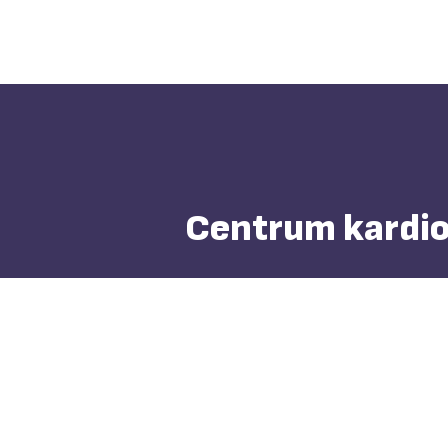
Centrum kardiov
Akutní stavy:
+420 603 144 124
Transplantační koordinátorky
+420 734 765 848
Koordinátoři mechanické srdeční