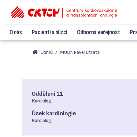
O nás
Pacienti a blízcí
Odborná veřejnost
Pr
Domů
MUDr. Pavel Útrata
Oddělení 11
Kardiolog
Úsek kardiologie
Kardiolog