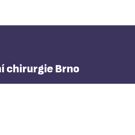
í chirurgie Brno
+420 543 182 484
+420 543 181 111
FAX: +420 543 211 218
cktch@
cktch.cz