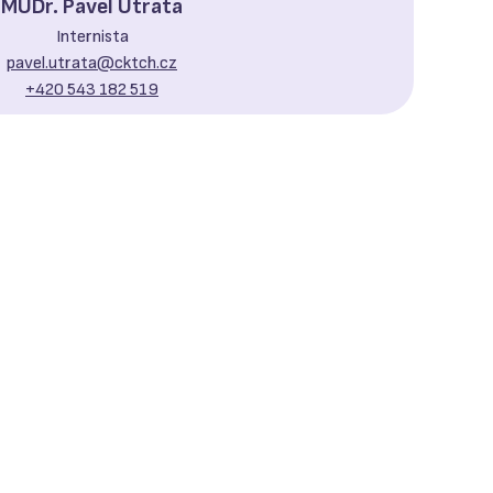
MUDr. Pavel Útrata
Internista
pavel.utrata@
cktch.cz
+420 543 182 519