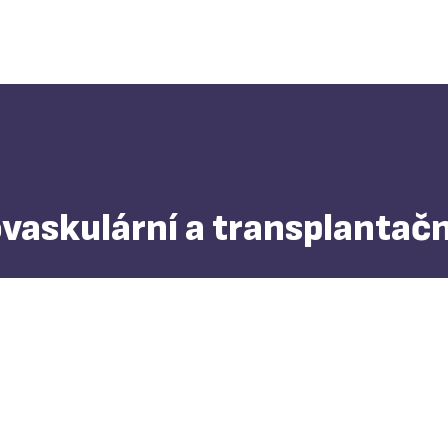
askulární a transplantačn
GDPR
Whistleblowing
Přijímání podání do CKTCH Brno