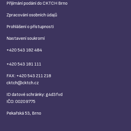
Přijímání podání do CKTCH Brno
Zpracování osobních údajů
Prohlášení o přístupnosti
Nastavení soukromí
+420 543 182 484
+420 543 181 111
FAX: +420 543 211 218
cktch@
cktch.cz
ID datové schránky: g4d3fvd
IČO: 00209775
Pekařská 53, Brno