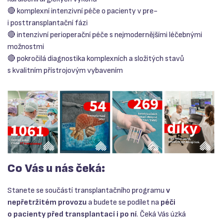
🔴 komplexní intenzivní péče o pacienty v pre-
i posttransplantační fázi
🔴 intenzivní perioperační péče s nejmodernějšími léčebnými
možnostmi
🔴 pokročilá diagnostika komplexních a složitých stavů
s kvalitním přístrojovým vybavením
Co Vás u nás čeká:
Stanete se součástí transplantačního programu
v
nepřetržitém provozu
a budete se podílet na
péči
o pacienty před transplantací i po ní
. Čeká Vás úzká