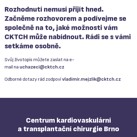
Rozhodnutí nemusí přijít hned.
Začněme rozhovorem a podívejme se
společně na to, jaké možnosti vám
CKTCH může nabídnout. Rádi se s vámi
setkáme osobně.
Svůj životopis můžete zaslat na e-
mail na
uchazeci@
cktch.cz
Odborné dotazy rád zodpoví
vladimir.mejzlik@
cktch.cz
Centrum kardiovaskulární
a transplantační chirurgie Brno