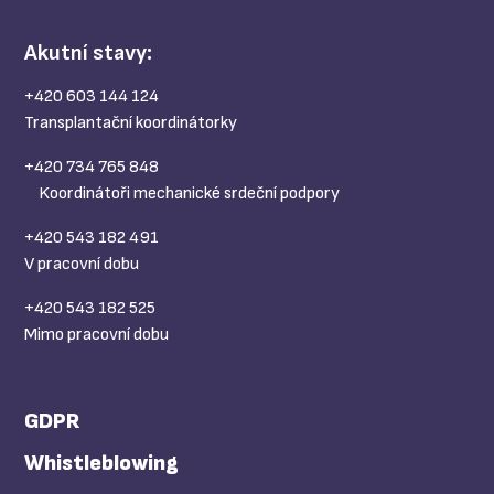
Akutní stavy:
+420 603 144 124
Transplantační koordinátorky
+420 734 765 848
Koordinátoři mechanické srdeční podpory
+420 543 182 491
V pracovní dobu
+420 543 182 525
Mimo pracovní dobu
GDPR
Whistleblowing