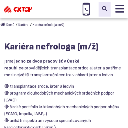
Domů
Kariéra
Kariéra nefrologa (m/ž)
Kariéra nefrologa (m/ž)
Jsme
jedno ze dvou pracovišť v České
republice
provádějících transplantace srdce a jater a patříme
mezi největší transplantační centra v oblasti jater a ledvin.
🔴 transplantace srdce, jater a ledvin
🔴 program dlouhodobých mechanických srdečních podpor
(LVAD)
🔴 široké portfolio krátkodobých mechanických podpor oběhu
(ECMO, Impella, IABP,..)
🔴 unikátní spektrum vysoce specializovaných
kardiochirurgických výkonů