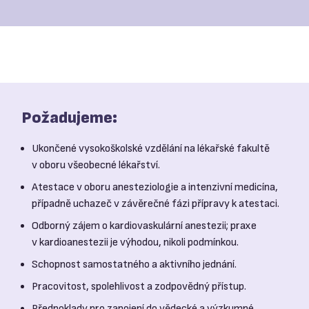
Požadujeme:
Ukončené vysokoškolské vzdělání na lékařské fakultě
v oboru všeobecné lékařství.
Atestace v oboru anesteziologie a intenzivní medicína,
případně uchazeč v závěrečné fázi přípravy k atestaci.
Odborný zájem o kardiovaskulární anestezii; praxe
v kardioanestezii je výhodou, nikoli podmínkou.
Schopnost samostatného a aktivního jednání.
Pracovitost, spolehlivost a zodpovědný přístup.
Předpoklady pro zapojení do vědecké a výzkumné