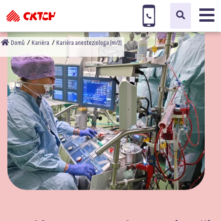
Domů
Kariéra
Kariéra anesteziologa (m/ž)