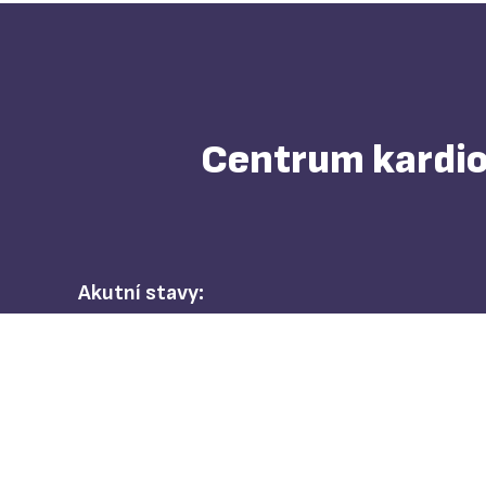
Centrum kardiov
Akutní stavy:
+420 603 144 124
Transplantační koordinátorky
+420 734 765 848
Koordinátoři mechanické srdeční
podpory
+420 543 182 491
V pracovní dobu