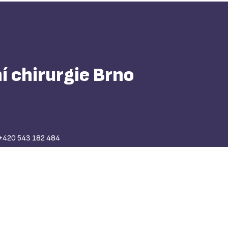
í chirurgie Brno
+420 543 182 484
+420 543 181 111
FAX: +420 543 211 218
cktch@
cktch.cz
ID datové schránky: g4d3fvd
IČO: 00209775