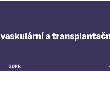
askulární a transplantačn
GDPR
Whistleblowing
Přijímání podání do CKTCH Brno
Zpracování osobních údajů
Prohlášení o přístupnosti