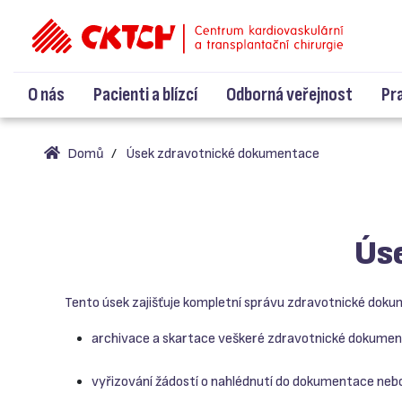
O nás
Pacienti a blízcí
Odborná veřejnost
Pr
Domů
Úsek zdravotnické dokumentace
Ús
Tento úsek zajišťuje kompletní správu zdravotnické dok
archivace a skartace veškeré zdravotnické dokumen
vyřizování žádostí o nahlédnutí do dokumentace nebo p