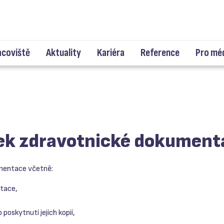
acoviště
Aktuality
Kariéra
Reference
Pro mé
ek zdravotnické dokument
umentace včetně:
tace,
oskytnutí jejích kopií,