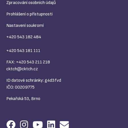
Zpracování osobních údajů
Prohlášení o přístupnosti
Nastavení soukromí
+420 543 182 484
+420 543 181 111
FAX: +420 543 211 218
cktch@
cktch.cz
ID datové schránky: g4d3fvd
IČO: 00209775
Pekařská 53, Brno