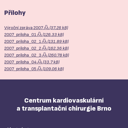
Přílohy
Výroční zpráva 2007
(37.26 kB)
2007_priloha_01
(126.33 kB)
2007_priloha_02_1
(131.89 kB)
2007_priloha_02_2
(162.36 kB)
2007_priloha_02_3
(260.78 kB)
2007_priloha_04
(33.7 kB)
2007_priloha_05
(109.06 kB)
Centrum kardiovaskulární
a transplantační chirurgie Brno