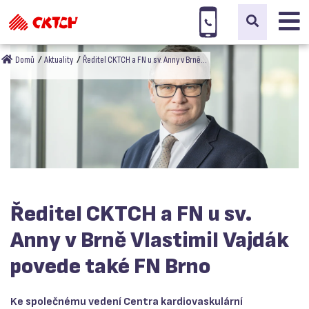
Domů
Aktuality
Ředitel CKTCH a FN u sv. Anny v Brně…
Ředitel CKTCH a FN u sv.
Anny v Brně Vlastimil Vajdák
povede také FN Brno
Ke společnému vedení Centra kardiovaskulární