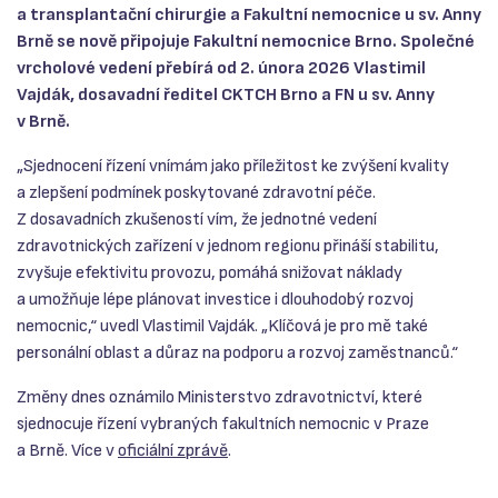
a transplantační chirurgie a Fakultní nemocnice u sv. Anny
Brně se nově připojuje Fakultní nemocnice Brno. Společné
vrcholové vedení přebírá od 2. února 2026 Vlastimil
Vajdák, dosavadní ředitel CKTCH Brno a FN u sv. Anny
v Brně.
„Sjednocení řízení vnímám jako příležitost ke zvýšení kvality
a zlepšení podmínek poskytované zdravotní péče.
Z dosavadních zkušeností vím, že jednotné vedení
zdravotnických zařízení v jednom regionu přináší stabilitu,
zvyšuje efektivitu provozu, pomáhá snižovat náklady
a umožňuje lépe plánovat investice i dlouhodobý rozvoj
nemocnic,“ uvedl Vlastimil Vajdák. „Klíčová je pro mě také
personální oblast a důraz na podporu a rozvoj zaměstnanců.“
Změny dnes oznámilo Ministerstvo zdravotnictví, které
sjednocuje řízení vybraných fakultních nemocnic v Praze
a Brně. Více v
oficiální zprávě
.