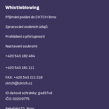
Whistleblowing
Přijímání podání do CKTCH Brno
Zpracování osobních údajů
Prohlášení o přístupnosti
Nastavení soukromí
+420 543 182 484
+420 543 181 111
FAX: +420 543 211 218
cktch@
cktch.cz
ID datové schránky: g4d3fvd
IČO: 00209775
Pekařská 53, Brno