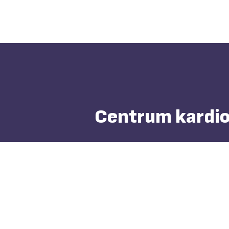
Centrum kardiov
Akutní stavy:
+420 603 144 124
Transplantační koordinátorky
+420 734 765 848
Koordinátoři mechanické srdeční