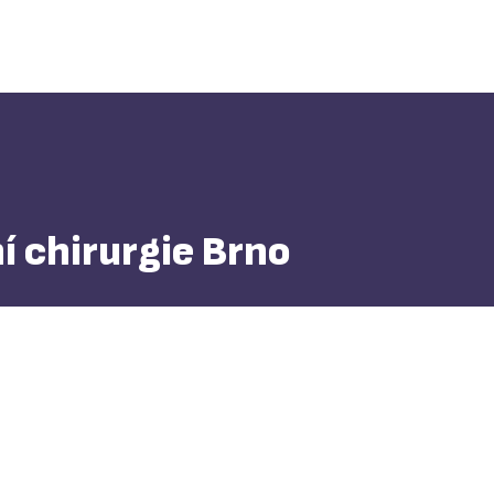
í chirurgie Brno
+420 543 182 484
+420 543 181 111
FAX: +420 543 211 218
cktch@
cktch.cz