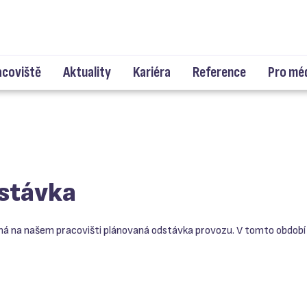
acoviště
Aktuality
Kariéra
Reference
Pro mé
stávka
bíhá na našem pracovišti plánovaná odstávka provozu. V tomto období 