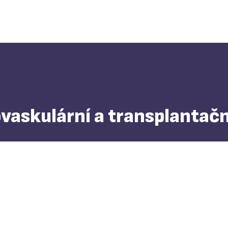
askulární a transplantačn
GDPR
Whistleblowing
Přijímání podání do CKTCH Brno