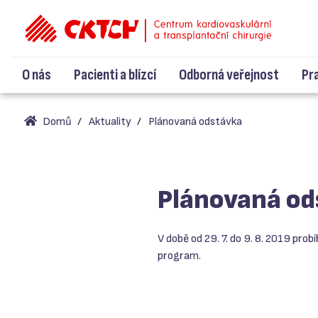
O nás
Pacienti a blízcí
Odborná veřejnost
Pr
Domů
Aktuality
Plánovaná odstávka
Plánovaná od
V době od 29. 7. do 9. 8. 2019 pro
program.