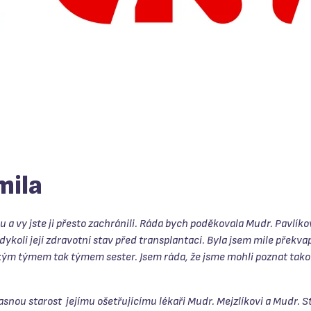
mila
 a vy jste ji přesto zachránili. Ráda bych poděkovala Mudr. Pavlíko
dykoli její zdravotní stav před transplantací. Byla jsem mile přek
řským týmem tak týmem sester. Jsem ráda, že jsme mohli poznat tako
snou starost jejímu ošetřujícímu lékaři Mudr. Mejzlíkovi a Mudr. St