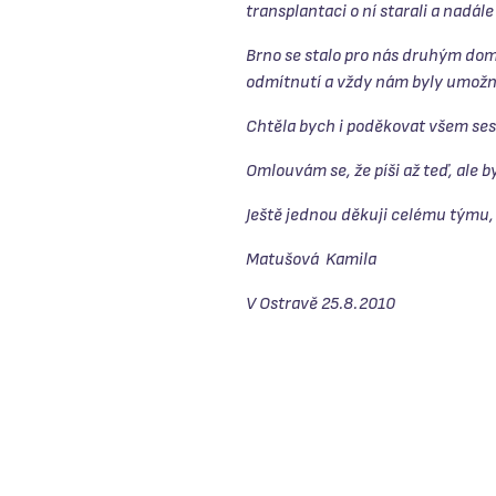
transplantaci o ní starali a nadále 
Brno se stalo pro nás druhým dom
odmítnutí a vždy nám byly umožn
Chtěla bych i poděkovat všem ses
Omlouvám se, že píši až teď, ale b
Ještě jednou děkuji celému týmu, k
Matušová Kamila
V Ostravě 25.8.2010