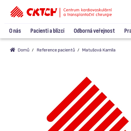
O nás
Pacienti a blízcí
Odborná veřejnost
Pr
Domů
Reference pacientů
Matušová Kamila