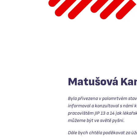
Matušová Ka
Byla přivezena v polomrtvém stavu
informoval a konzultoval s námi k
pracovištěm JIP 13 a 14 jak léka
můžeme být ve světě pyšní.
Dále bych chtěla poděkovat za úža