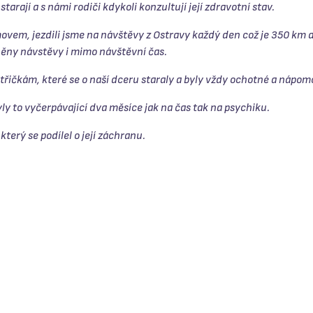
starají a s námi rodiči kdykoli konzultují její zdravotní stav.
ovem, jezdili jsme na návštěvy z Ostravy každý den což je 350 km d
ěny návstěvy i mimo návštěvní čas.
třičkám, které se o naší dceru staraly a byly vždy ochotné a nápom
yly to vyčerpávající dva měsíce jak na čas tak na psychiku.
terý se podílel o její záchranu.