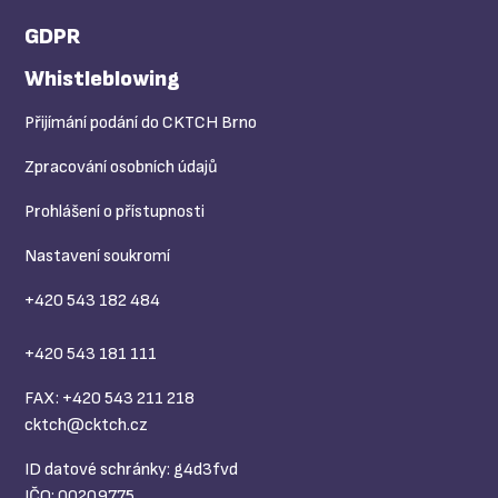
GDPR
Whistleblowing
Přijímání podání do CKTCH Brno
Zpracování osobních údajů
Prohlášení o přístupnosti
Nastavení soukromí
+420 543 182 484
+420 543 181 111
FAX: +420 543 211 218
cktch@
cktch.cz
ID datové schránky: g4d3fvd
IČO: 00209775