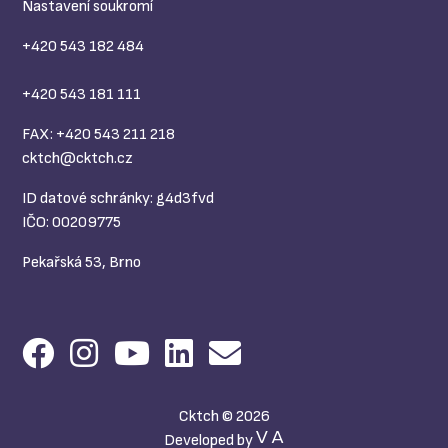
Nastavení soukromí
+420 543 182 484
+420 543 181 111
FAX: +420 543 211 218
cktch@
cktch.cz
ID datové schránky: g4d3fvd
IČO: 00209775
Pekařská 53, Brno
Cktch © 2026
Developed by