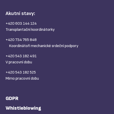
Akutní stavy:
+420 603 144 124
Transplantační koordinátorky
+420 734 765 848
Koordinátoři mechanické srdeční podpory
+420 543 182 491
V pracovní dobu
+420 543 182 525
Mimo pracovní dobu
GDPR
Whistleblowing