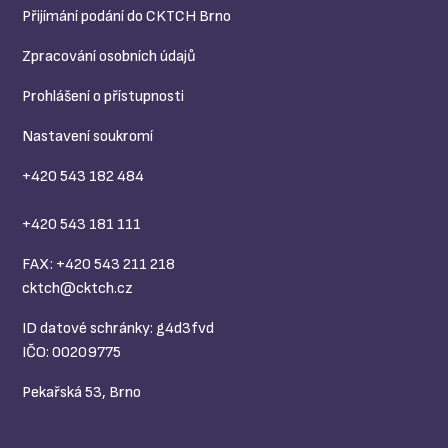
Přijímání podání do CKTCH Brno
Zpracování osobních údajů
Prohlášení o přístupnosti
Nastavení soukromí
+420 543 182 484
+420 543 181 111
FAX: +420 543 211 218
cktch@
cktch.cz
ID datové schránky: g4d3fvd
IČO: 00209775
Pekařská 53, Brno