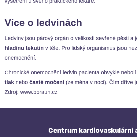
vyšetření u svého praktického lékaře.
Více o ledvinách
Ledviny jsou párový orgán o velikosti sevřené pěsti a j
hladinu tekutin
v těle. Pro lidský organismus jsou ne
onemocnění.
Chronické onemocnění ledvin pacienta obvykle nebolí.
tlak
nebo
časté močení
(zejména v noci). Čím dříve j
Zdroj: www.bbraun.cz
Centrum kardiovaskulární a